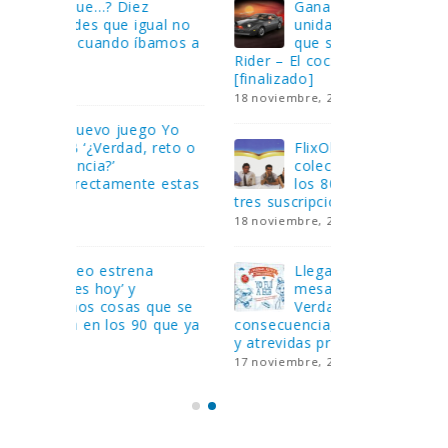
Gana una de las cuatro
¿Sa
al no
unidades de PLAYMOBIL
cur
amos a
que sorteamos: Knight
sab
Rider – El coche fantástico
EGB
[finalizado]
8 febrero, 202
18 noviembre, 2022
 Yo
Gan
reto o
FlixOlé nos divierte con su
Fui
colección de comedias de
con
 estas
los 80 y 90 y regalamos
respondiend
tres suscripciones anuales
5 preguntas
18 noviembre, 2022
15 diciembre,
Llega el nuevo juego de
Pri
mesa Yo Fui a EGB:
‘Ma
ue se
Verdad, reto o
rec
que ya
consecuencia, con más preguntas
pusieron de
y atrevidas pruebas
desaparecie
17 noviembre, 2022
2 diciembre, 