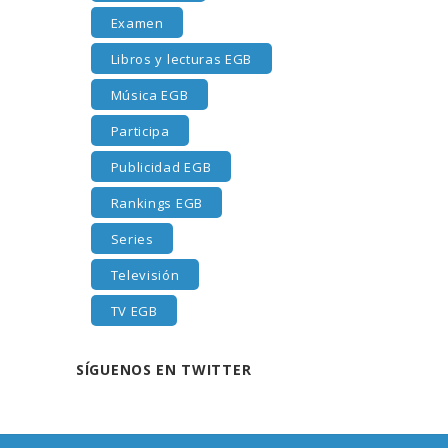
Examen
Libros y lecturas EGB
Música EGB
Participa
Publicidad EGB
Rankings EGB
Series
Televisión
TV EGB
SÍGUENOS EN TWITTER