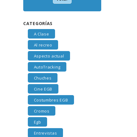
CATEGORÍAS
A Clase
Al recreo
Aspecto actual
AutoTracking
Chuches
Cine EGB
Costumbres EGB
Cromos
Egb
Entrevistas