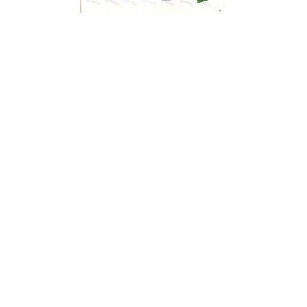
¿Sabías que…? Diez
curiosidades que igual no
sabes de cuando íbamos a
EGB
Rider 
[final
8 febrero, 2023
18 nov
Gana el nuevo juego Yo
Fui a EGB ‘¿Verdad, reto o
consecuencia?’
respondiendo correctamente estas
5 preguntas
tres s
15 diciembre, 2022
18 nov
Prime Video estrena
‘Mañana es hoy’ y
recordamos cosas que se
pusieron de moda en los 90 que ya
conse
desaparecieron
y atre
2 diciembre, 2022
17 nov