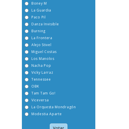
Boney M
La Guardia
Paco Pil
Danza Invisible
Burning
La Frontera
Alejo Stivel
Miguel Costas
Los Manolos
Nacha Pop
Vicky Larraz
Tennessee
OBK
Tam Tam Go!
Viceversa
La Orquesta Mondragón
Modestia Aparte
Votar