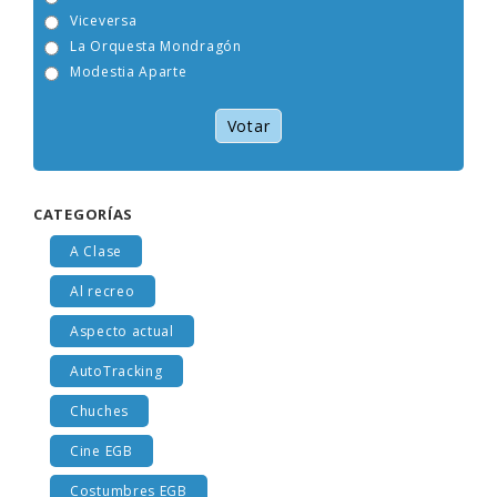
Tam Tam Go!
Viceversa
La Orquesta Mondragón
Modestia Aparte
Votar
CATEGORÍAS
A Clase
Al recreo
Aspecto actual
AutoTracking
Chuches
Cine EGB