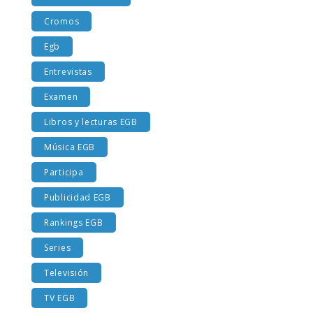
Costumbres EGB
Cromos
Egb
Entrevistas
Examen
Libros y lecturas EGB
Música EGB
Participa
Publicidad EGB
Rankings EGB
Series
Televisión
TV EGB