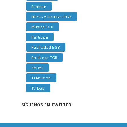
Examen
Libros y lecturas EGB
Música EGB
Participa
Publicidad EGB
Rankings EGB
Series
Televisión
TV EGB
SÍGUENOS EN TWITTER