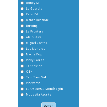
Boney M
La Guardia
Paco Pil
Danza Invisible
Burning
La Frontera
Alejo Stivel
Miguel Costas
Los Manolos
Nacha Pop
Vicky Larraz
Tennessee
OBK
Tam Tam Go!
Viceversa
La Orquesta Mondragón
Modestia Aparte
Votar