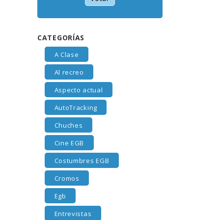
CATEGORÍAS
A Clase
Al recreo
Aspecto actual
AutoTracking
Chuches
Cine EGB
Costumbres EGB
Cromos
Egb
Entrevistas