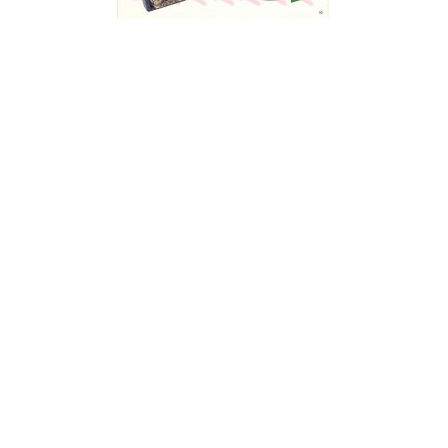
¿Sabías que…? Diez
curiosidades que igual no
sabes de cuando íbamos a
EGB
Rider 
[final
8 febrero, 2023
18 nov
Gana el nuevo juego Yo
Fui a EGB ‘¿Verdad, reto o
consecuencia?’
respondiendo correctamente estas
5 preguntas
tres s
15 diciembre, 2022
18 nov
Prime Video estrena
‘Mañana es hoy’ y
recordamos cosas que se
pusieron de moda en los 90 que ya
conse
desaparecieron
y atre
2 diciembre, 2022
17 nov