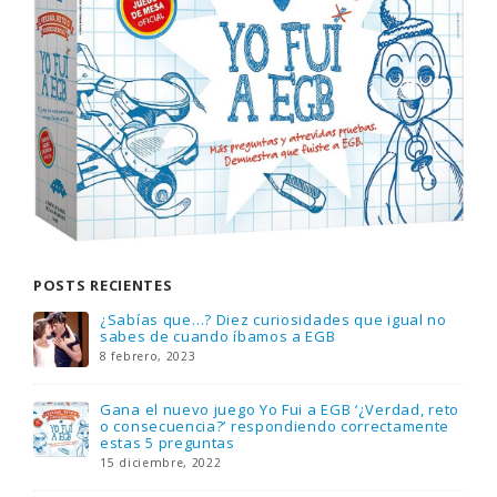
POSTS RECIENTES
Gana una de las cuatro unidades de PLAYMOBIL
que sorteamos: Knight Rider – El coche
fantástico [finalizado]
18 noviembre, 2022
FlixOlé nos divierte con su colección de
comedias de los 80 y 90 y regalamos tres
suscripciones anuales
18 noviembre, 2022