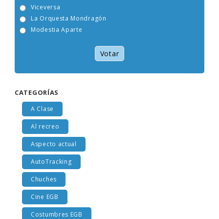
Tam Tam Go!
Viceversa
La Orquesta Mondragón
Modestia Aparte
Votar
CATEGORÍAS
A Clase
Al recreo
Aspecto actual
AutoTracking
Chuches
Cine EGB