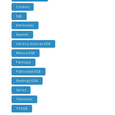
Costumbres EGB
Cromos
Egb
Entrevistas
Examen
Libros y lecturas EGB
Música EGB
Participa
Publicidad EGB
Rankings EGB
Series
Televisión
TV EGB