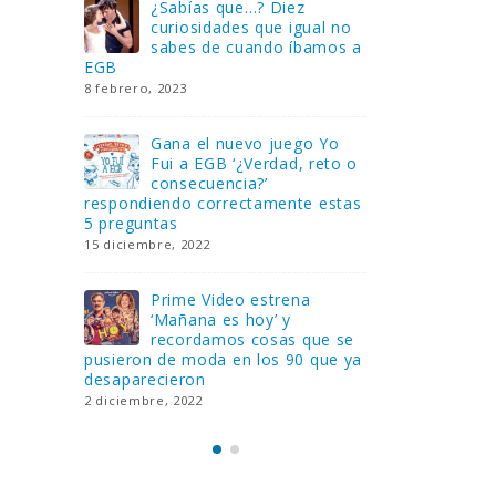
Gana una de las cuatro
¿Sa
al no
unidades de PLAYMOBIL
cur
amos a
que sorteamos: Knight
sab
Rider – El coche fantástico
EGB
[finalizado]
8 febrero, 202
18 noviembre, 2022
 Yo
Gan
reto o
FlixOlé nos divierte con su
Fui
colección de comedias de
con
 estas
los 80 y 90 y regalamos
respondiend
tres suscripciones anuales
5 preguntas
18 noviembre, 2022
15 diciembre,
Llega el nuevo juego de
Pri
mesa Yo Fui a EGB:
‘Ma
ue se
Verdad, reto o
rec
que ya
consecuencia, con más preguntas
pusieron de
y atrevidas pruebas
desaparecie
17 noviembre, 2022
2 diciembre, 