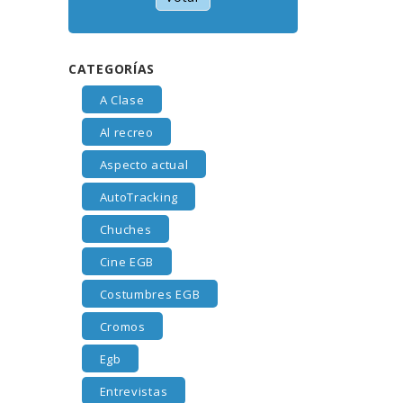
CATEGORÍAS
A Clase
Al recreo
Aspecto actual
AutoTracking
Chuches
Cine EGB
Costumbres EGB
Cromos
Egb
Entrevistas