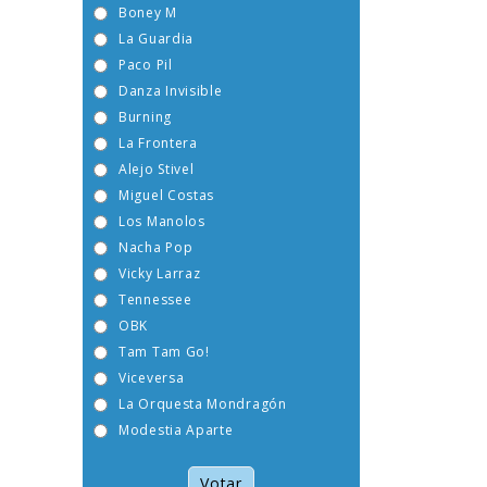
Boney M
La Guardia
Paco Pil
Danza Invisible
Burning
La Frontera
Alejo Stivel
Miguel Costas
Los Manolos
Nacha Pop
Vicky Larraz
Tennessee
OBK
Tam Tam Go!
Viceversa
La Orquesta Mondragón
Modestia Aparte
Votar