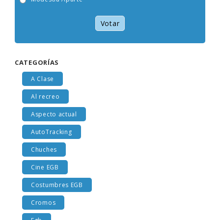
Modestia Aparte
Votar
CATEGORÍAS
A Clase
Al recreo
Aspecto actual
AutoTracking
Chuches
Cine EGB
Costumbres EGB
Cromos