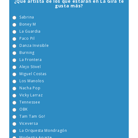
¿Qué artista de los que estarán en La Gira te
gusta más?
Sabrina
Boney M
La Guardia
Paco Pil
Danza Invisible
Burning
La Frontera
Alejo Stivel
Miguel Costas
Los Manolos
Nacha Pop
Vicky Larraz
Tennessee
OBK
Tam Tam Go!
Viceversa
La Orquesta Mondragón