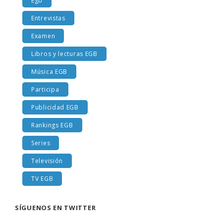
Egb
Entrevistas
Examen
Libros y lecturas EGB
Música EGB
Participa
Publicidad EGB
Rankings EGB
Series
Televisión
TV EGB
SÍGUENOS EN TWITTER