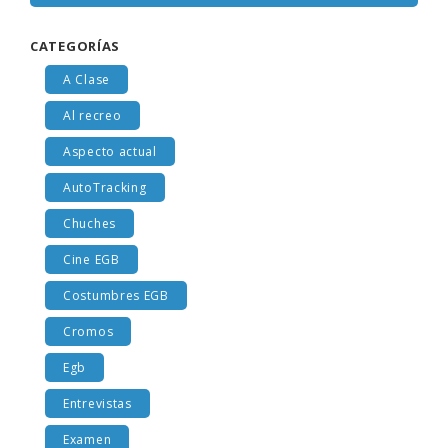
CATEGORÍAS
A Clase
Al recreo
Aspecto actual
AutoTracking
Chuches
Cine EGB
Costumbres EGB
Cromos
Egb
Entrevistas
Examen