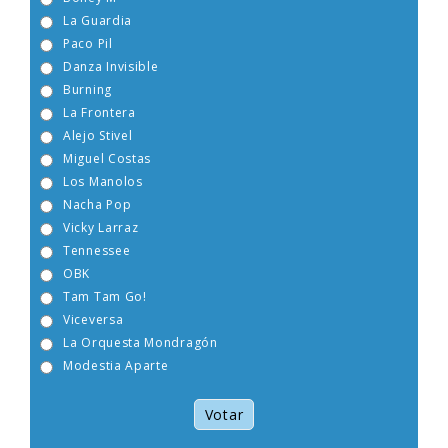
Boney M
La Guardia
Paco Pil
Danza Invisible
Burning
La Frontera
Alejo Stivel
Miguel Costas
Los Manolos
Nacha Pop
Vicky Larraz
Tennessee
OBK
Tam Tam Go!
Viceversa
La Orquesta Mondragón
Modestia Aparte
Votar