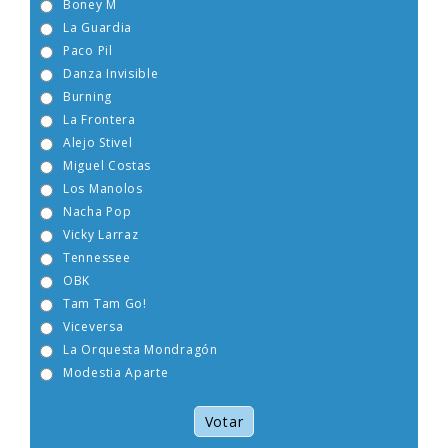
Boney M
La Guardia
Paco Pil
Danza Invisible
Burning
La Frontera
Alejo Stivel
Miguel Costas
Los Manolos
Nacha Pop
Vicky Larraz
Tennessee
OBK
Tam Tam Go!
Viceversa
La Orquesta Mondragón
Modestia Aparte
Votar