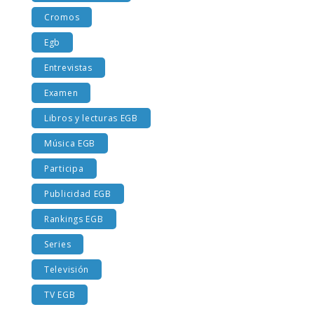
Costumbres EGB
Cromos
Egb
Entrevistas
Examen
Libros y lecturas EGB
Música EGB
Participa
Publicidad EGB
Rankings EGB
Series
Televisión
TV EGB