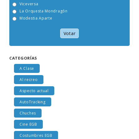
Tam Tam Go!
Viceversa
La Orquesta Mondragón
Modestia Aparte
Votar
CATEGORÍAS
A Clase
Al recreo
Aspecto actual
AutoTracking
Chuches
Cine EGB