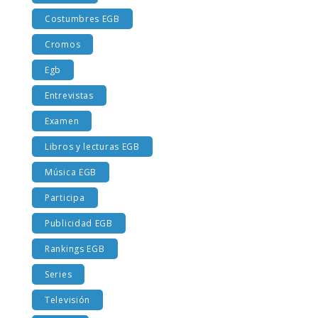
Costumbres EGB
Cromos
Egb
Entrevistas
Examen
Libros y lecturas EGB
Música EGB
Participa
Publicidad EGB
Rankings EGB
Series
Televisión