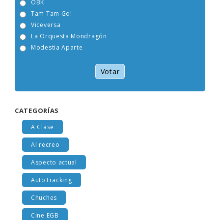
OBK
Tam Tam Go!
Viceversa
La Orquesta Mondragón
Modestia Aparte
Votar
CATEGORÍAS
A Clase
Al recreo
Aspecto actual
AutoTracking
Chuches
Cine EGB