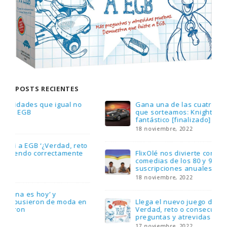
POSTS RECIENTES
Gana una de las cuatro unidades de PLAYMOBIL
que sorteamos: Knight Rider – El coche
fantástico [finalizado]
18 noviembre, 2022
FlixOlé nos divierte con su colección de
comedias de los 80 y 90 y regalamos tres
suscripciones anuales
18 noviembre, 2022
Llega el nuevo juego de mesa Yo Fui a EGB:
Verdad, reto o consecuencia, con más
preguntas y atrevidas pruebas
17 noviembre, 2022