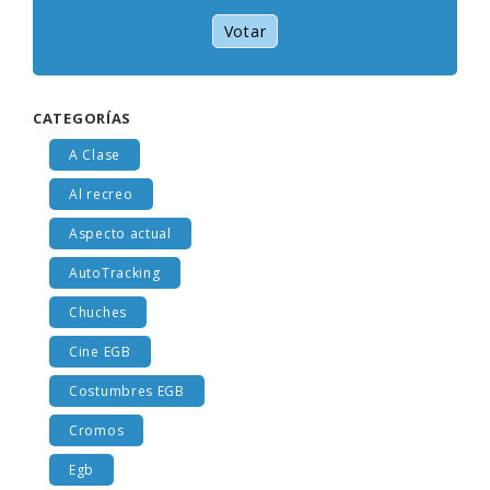
Votar
CATEGORÍAS
A Clase
Al recreo
Aspecto actual
AutoTracking
Chuches
Cine EGB
Costumbres EGB
Cromos
Egb