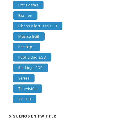
Entrevistas
Examen
Libros y lecturas EGB
Música EGB
Participa
Publicidad EGB
Rankings EGB
Series
Televisión
TV EGB
SÍGUENOS EN TWITTER