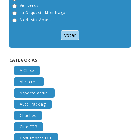
Tam Tam Go!
Viceversa
La Orquesta Mondragón
Modestia Aparte
Votar
CATEGORÍAS
A Clase
Al recreo
Aspecto actual
AutoTracking
Chuches
Cine EGB