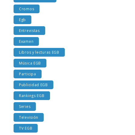
Costumbres EGB
Cromos
Egb
Entrevistas
Examen
Libros y lecturas EGB
Música EGB
Participa
Publicidad EGB
Rankings EGB
Series
Televisión
TV EGB