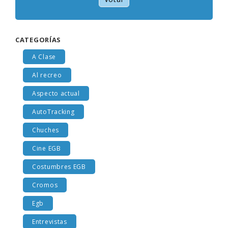
Votar
CATEGORÍAS
A Clase
Al recreo
Aspecto actual
AutoTracking
Chuches
Cine EGB
Costumbres EGB
Cromos
Egb
Entrevistas