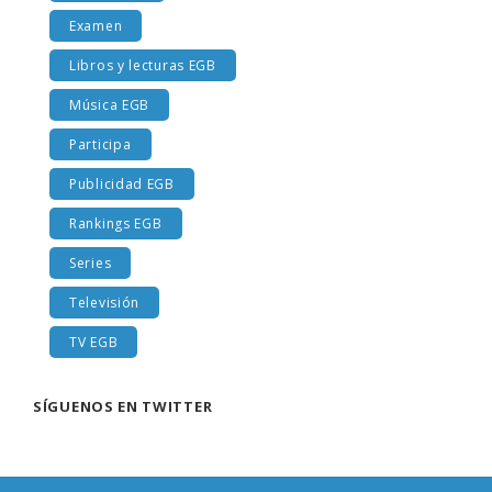
Examen
Libros y lecturas EGB
Música EGB
Participa
Publicidad EGB
Rankings EGB
Series
Televisión
TV EGB
SÍGUENOS EN TWITTER