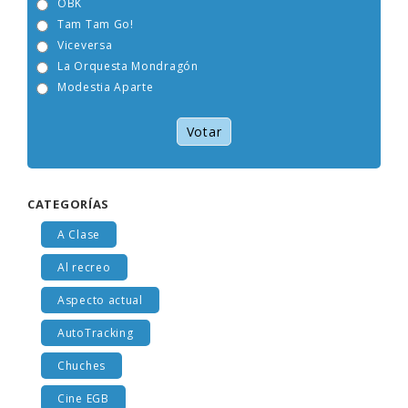
OBK
Tam Tam Go!
Viceversa
La Orquesta Mondragón
Modestia Aparte
Votar
CATEGORÍAS
A Clase
Al recreo
Aspecto actual
AutoTracking
Chuches