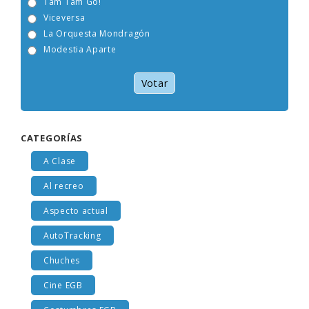
Tam Tam Go!
Viceversa
La Orquesta Mondragón
Modestia Aparte
Votar
CATEGORÍAS
A Clase
Al recreo
Aspecto actual
AutoTracking
Chuches
Cine EGB