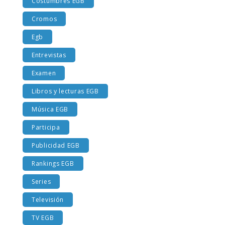
Costumbres EGB
Cromos
Egb
Entrevistas
Examen
Libros y lecturas EGB
Música EGB
Participa
Publicidad EGB
Rankings EGB
Series
Televisión
TV EGB