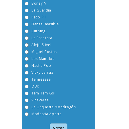
Boney M
La Guardia
Paco Pil
Danza Invisible
Burning
La Frontera
Alejo Stivel
Miguel Costas
Los Manolos
Nacha Pop
Vicky Larraz
Tennessee
OBK
Tam Tam Go!
Viceversa
La Orquesta Mondragón
Modestia Aparte
Votar