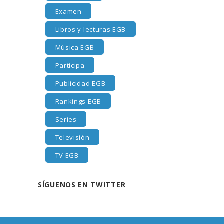
Examen
Libros y lecturas EGB
Música EGB
Participa
Publicidad EGB
Rankings EGB
Series
Televisión
TV EGB
SÍGUENOS EN TWITTER