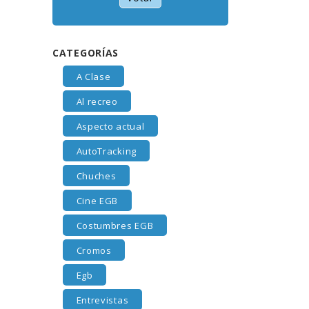
CATEGORÍAS
A Clase
Al recreo
Aspecto actual
AutoTracking
Chuches
Cine EGB
Costumbres EGB
Cromos
Egb
Entrevistas