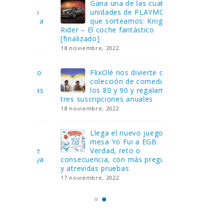
Gana una de las cuatro
¿Sa
al no
unidades de PLAYMOBIL
cur
amos a
que sorteamos: Knight
sab
Rider – El coche fantástico
EGB
[finalizado]
8 febrero, 202
18 noviembre, 2022
 Yo
Gan
reto o
FlixOlé nos divierte con su
Fui
colección de comedias de
con
 estas
los 80 y 90 y regalamos
respondiend
tres suscripciones anuales
5 preguntas
18 noviembre, 2022
15 diciembre,
Llega el nuevo juego de
Pri
mesa Yo Fui a EGB:
‘Ma
ue se
Verdad, reto o
rec
que ya
consecuencia, con más preguntas
pusieron de
y atrevidas pruebas
desaparecie
17 noviembre, 2022
2 diciembre, 