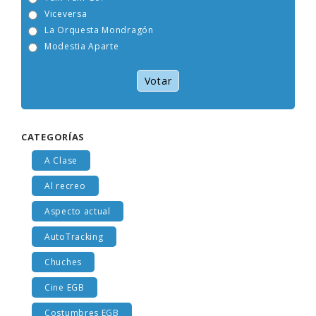
Tam Tam Go!
Viceversa
La Orquesta Mondragón
Modestia Aparte
Votar
CATEGORÍAS
A Clase
Al recreo
Aspecto actual
AutoTracking
Chuches
Cine EGB