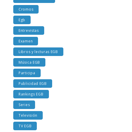
Costumbres EGB
Cromos
Egb
Entrevistas
Examen
Libros y lecturas EGB
Música EGB
Participa
Publicidad EGB
Rankings EGB
Series
Televisión
TV EGB