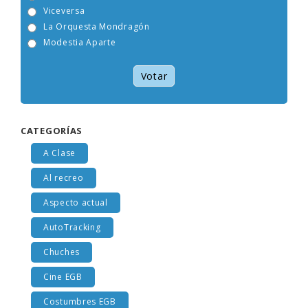
Tam Tam Go!
Viceversa
La Orquesta Mondragón
Modestia Aparte
Votar
CATEGORÍAS
A Clase
Al recreo
Aspecto actual
AutoTracking
Chuches
Cine EGB