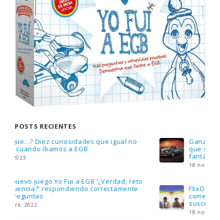
POSTS RECIENTES
Gana una de las cuatro unidades de PLAYMOBIL
que sorteamos: Knight Rider – El coche
fantástico [finalizado]
18 noviembre, 2022
FlixOlé nos divierte con su colección de
comedias de los 80 y 90 y regalamos tres
suscripciones anuales
18 noviembre, 2022