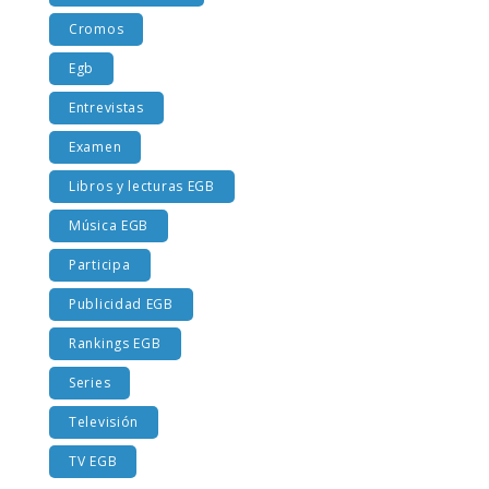
Costumbres EGB
Cromos
Egb
Entrevistas
Examen
Libros y lecturas EGB
Música EGB
Participa
Publicidad EGB
Rankings EGB
Series
Televisión
TV EGB