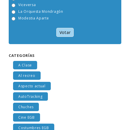
Tam Tam Go!
Viceversa
La Orquesta Mondragón
Modestia Aparte
Votar
CATEGORÍAS
A Clase
Al recreo
Aspecto actual
AutoTracking
Chuches
Cine EGB