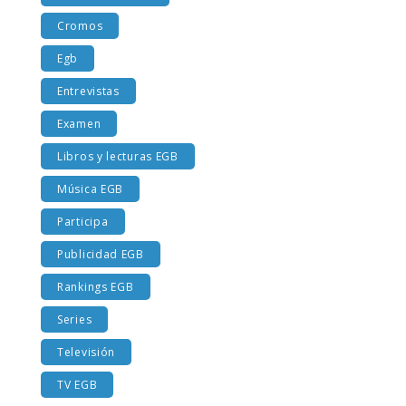
Costumbres EGB
Cromos
Egb
Entrevistas
Examen
Libros y lecturas EGB
Música EGB
Participa
Publicidad EGB
Rankings EGB
Series
Televisión
TV EGB