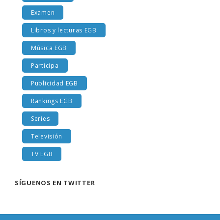
Examen
Libros y lecturas EGB
Música EGB
Participa
Publicidad EGB
Rankings EGB
Series
Televisión
TV EGB
SÍGUENOS EN TWITTER