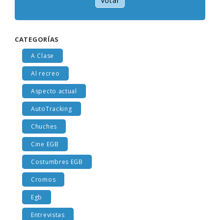
Votar
CATEGORÍAS
A Clase
Al recreo
Aspecto actual
AutoTracking
Chuches
Cine EGB
Costumbres EGB
Cromos
Egb
Entrevistas