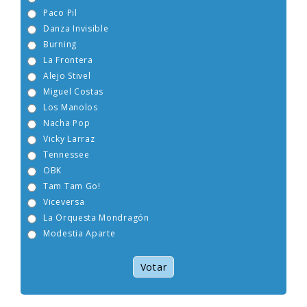
La Guardia
Paco Pil
Danza Invisible
Burning
La Frontera
Alejo Stivel
Miguel Costas
Los Manolos
Nacha Pop
Vicky Larraz
Tennessee
OBK
Tam Tam Go!
Viceversa
La Orquesta Mondragón
Modestia Aparte
Votar