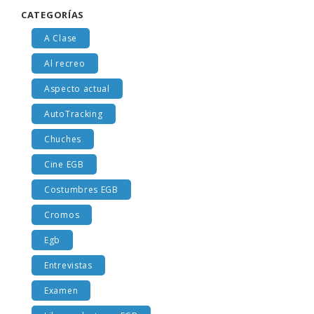
CATEGORÍAS
A Clase
Al recreo
Aspecto actual
AutoTracking
Chuches
Cine EGB
Costumbres EGB
Cromos
Egb
Entrevistas
Examen