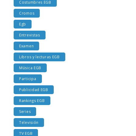
Costumbres EGB
Cromos
Egb
Entrevistas
Examen
Libros y lecturas EGB
Música EGB
Participa
Publicidad EGB
Rankings EGB
Series
Televisión