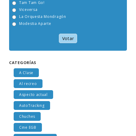
Tam Tam Go!
Viceversa
La Orquesta Mondragón
Modestia Aparte
Votar
CATEGORÍAS
A Clase
Al recreo
Aspecto actual
AutoTracking
Chuches
Cine EGB