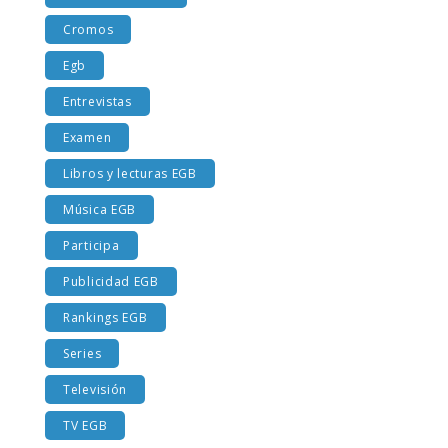
Costumbres EGB
Cromos
Egb
Entrevistas
Examen
Libros y lecturas EGB
Música EGB
Participa
Publicidad EGB
Rankings EGB
Series
Televisión
TV EGB