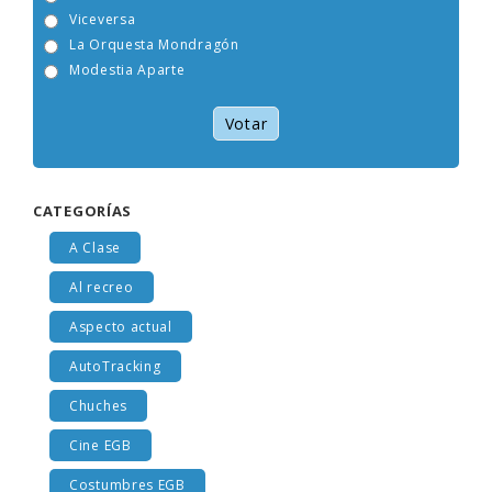
Tam Tam Go!
Viceversa
La Orquesta Mondragón
Modestia Aparte
Votar
CATEGORÍAS
A Clase
Al recreo
Aspecto actual
AutoTracking
Chuches
Cine EGB