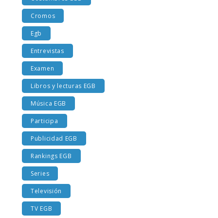
Costumbres EGB
Cromos
Egb
Entrevistas
Examen
Libros y lecturas EGB
Música EGB
Participa
Publicidad EGB
Rankings EGB
Series
Televisión
TV EGB