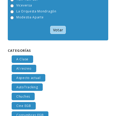
Tam Tam Go!
Viceversa
La Orquesta Mondragón
Modestia Aparte
Votar
CATEGORÍAS
A Clase
Al recreo
Aspecto actual
AutoTracking
Chuches
Cine EGB