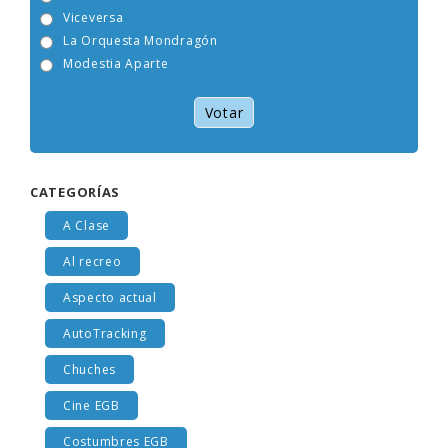
Tam Tam Go!
Viceversa
La Orquesta Mondragón
Modestia Aparte
Votar
CATEGORÍAS
A Clase
Al recreo
Aspecto actual
AutoTracking
Chuches
Cine EGB