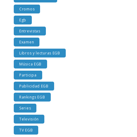
Costumbres EGB
Cromos
Egb
Entrevistas
Examen
Libros y lecturas EGB
Música EGB
Participa
Publicidad EGB
Rankings EGB
Series
Televisión
TV EGB