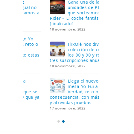
Gana una de las cuatro
¿Sa
al no
unidades de PLAYMOBIL
cur
amos a
que sorteamos: Knight
sab
Rider – El coche fantástico
EGB
[finalizado]
8 febrero, 202
18 noviembre, 2022
 Yo
Gan
reto o
FlixOlé nos divierte con su
Fui
colección de comedias de
con
 estas
los 80 y 90 y regalamos
respondiend
tres suscripciones anuales
5 preguntas
18 noviembre, 2022
15 diciembre,
Llega el nuevo juego de
Pri
mesa Yo Fui a EGB:
‘Ma
ue se
Verdad, reto o
rec
que ya
consecuencia, con más preguntas
pusieron de
y atrevidas pruebas
desaparecie
17 noviembre, 2022
2 diciembre, 