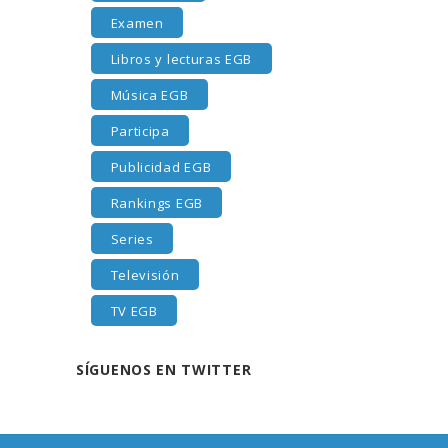
Examen
Libros y lecturas EGB
Música EGB
Participa
Publicidad EGB
Rankings EGB
Series
Televisión
TV EGB
SÍGUENOS EN TWITTER