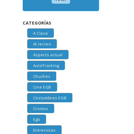
CATEGORÍAS
A Clase
Al recreo
Aspecto actual
AutoTracking
Chuches
Cine EGB
Costumbres EGB
Cromos
Egb
Entrevistas