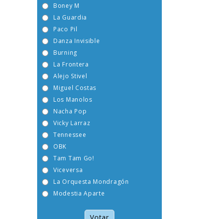
Boney M
La Guardia
Paco Pil
Danza Invisible
Burning
La Frontera
Alejo Stivel
Miguel Costas
Los Manolos
Nacha Pop
Vicky Larraz
Tennessee
OBK
Tam Tam Go!
Viceversa
La Orquesta Mondragón
Modestia Aparte
Votar