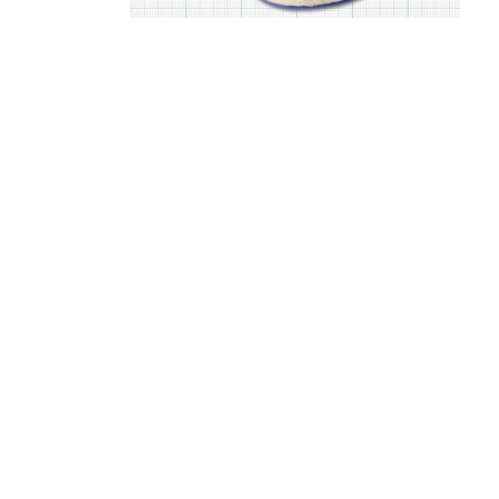
¿Sabías que…? Diez
curiosidades que igual no
sabes de cuando íbamos a
EGB
Rider 
[final
8 febrero, 2023
18 nov
Gana el nuevo juego Yo
Fui a EGB ‘¿Verdad, reto o
consecuencia?’
respondiendo correctamente estas
5 preguntas
tres s
15 diciembre, 2022
18 nov
Prime Video estrena
‘Mañana es hoy’ y
recordamos cosas que se
pusieron de moda en los 90 que ya
conse
desaparecieron
y atre
2 diciembre, 2022
17 nov