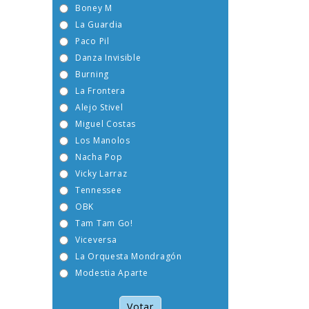
Boney M
La Guardia
Paco Pil
Danza Invisible
Burning
La Frontera
Alejo Stivel
Miguel Costas
Los Manolos
Nacha Pop
Vicky Larraz
Tennessee
OBK
Tam Tam Go!
Viceversa
La Orquesta Mondragón
Modestia Aparte
Votar