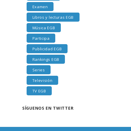
Examen
Libros y lecturas EGB
Música EGB
Participa
Publicidad EGB
Rankings EGB
Series
Televisión
TV EGB
SÍGUENOS EN TWITTER