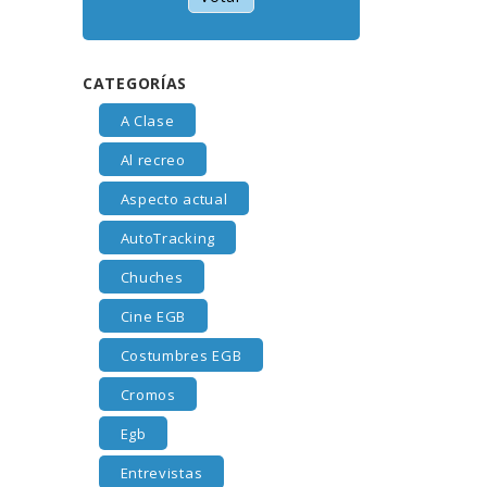
CATEGORÍAS
A Clase
Al recreo
Aspecto actual
AutoTracking
Chuches
Cine EGB
Costumbres EGB
Cromos
Egb
Entrevistas