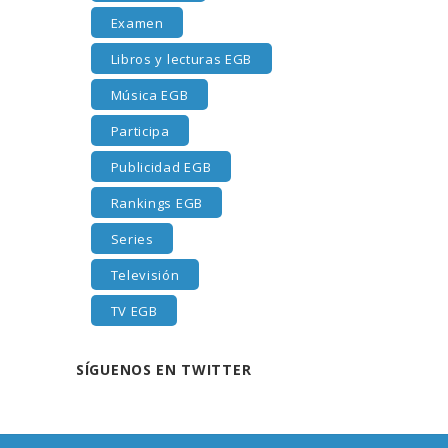
Examen
Libros y lecturas EGB
Música EGB
Participa
Publicidad EGB
Rankings EGB
Series
Televisión
TV EGB
SÍGUENOS EN TWITTER