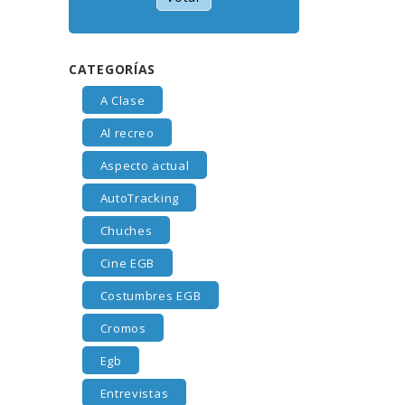
CATEGORÍAS
A Clase
Al recreo
Aspecto actual
AutoTracking
Chuches
Cine EGB
Costumbres EGB
Cromos
Egb
Entrevistas