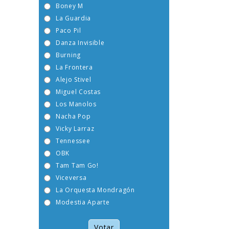
Boney M
La Guardia
Paco Pil
Danza Invisible
Burning
La Frontera
Alejo Stivel
Miguel Costas
Los Manolos
Nacha Pop
Vicky Larraz
Tennessee
OBK
Tam Tam Go!
Viceversa
La Orquesta Mondragón
Modestia Aparte
Votar