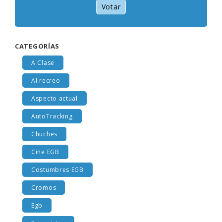
Votar
CATEGORÍAS
A Clase
Al recreo
Aspecto actual
AutoTracking
Chuches
Cine EGB
Costumbres EGB
Cromos
Egb