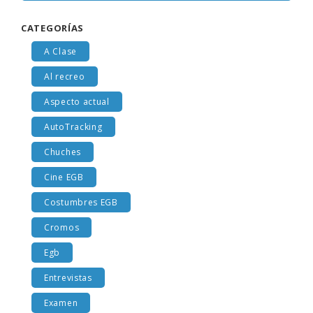
CATEGORÍAS
A Clase
Al recreo
Aspecto actual
AutoTracking
Chuches
Cine EGB
Costumbres EGB
Cromos
Egb
Entrevistas
Examen