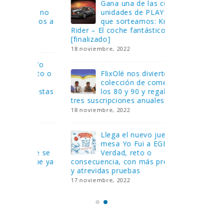
Gana una de las cuatro
¿Sa
al no
unidades de PLAYMOBIL
cur
amos a
que sorteamos: Knight
sab
Rider – El coche fantástico
EGB
[finalizado]
8 febrero, 202
18 noviembre, 2022
 Yo
Gan
reto o
FlixOlé nos divierte con su
Fui
colección de comedias de
con
 estas
los 80 y 90 y regalamos
respondiend
tres suscripciones anuales
5 preguntas
18 noviembre, 2022
15 diciembre,
Llega el nuevo juego de
Pri
mesa Yo Fui a EGB:
‘Ma
ue se
Verdad, reto o
rec
que ya
consecuencia, con más preguntas
pusieron de
y atrevidas pruebas
desaparecie
17 noviembre, 2022
2 diciembre, 