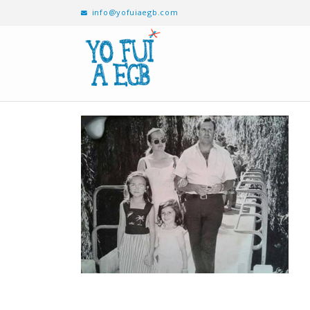
info@yofuiaegb.com