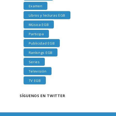
Examen
Libros y lecturas EGB
Música EGB
Participa
Publicidad EGB
Rankings EGB
Series
Televisión
TV EGB
SÍGUENOS EN TWITTER