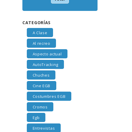
CATEGORÍAS
A Clase
Al recreo
Aspecto actual
AutoTracking
Chuches
Cine EGB
Costumbres EGB
Cromos
Egb
Entrevistas