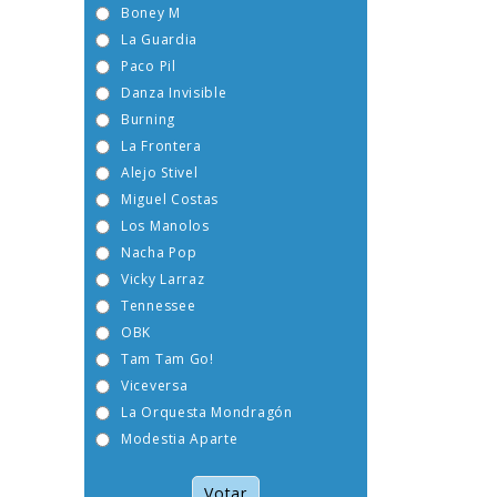
Boney M
La Guardia
Paco Pil
Danza Invisible
Burning
La Frontera
Alejo Stivel
Miguel Costas
Los Manolos
Nacha Pop
Vicky Larraz
Tennessee
OBK
Tam Tam Go!
Viceversa
La Orquesta Mondragón
Modestia Aparte
Votar