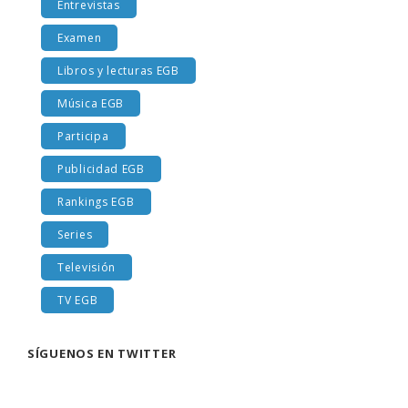
Entrevistas
Examen
Libros y lecturas EGB
Música EGB
Participa
Publicidad EGB
Rankings EGB
Series
Televisión
TV EGB
SÍGUENOS EN TWITTER