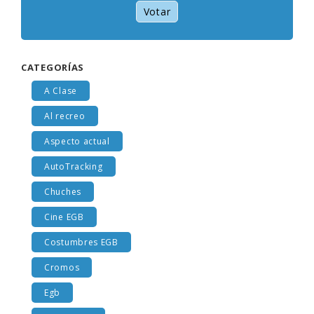
Votar
CATEGORÍAS
A Clase
Al recreo
Aspecto actual
AutoTracking
Chuches
Cine EGB
Costumbres EGB
Cromos
Egb