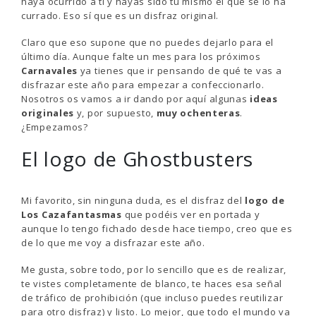
haya ocurrido a ti y hayas sido tú mismo el que se lo ha
currado. Eso sí que es un disfraz original.
Claro que eso supone que no puedes dejarlo para el
último día. Aunque falte un mes para los próximos
Carnavales
ya tienes que ir pensando de qué te vas a
disfrazar este año para empezar a confeccionarlo.
Nosotros os vamos a ir dando por aquí algunas
ideas
originales
y, por supuesto,
muy ochenteras
.
¿Empezamos?
El logo de Ghostbusters
Mi favorito, sin ninguna duda, es el disfraz del
logo de
Los Cazafantasmas
que podéis ver en portada y
aunque lo tengo fichado desde hace tiempo, creo que es
de lo que me voy a disfrazar este año.
Me gusta, sobre todo, por lo sencillo que es de realizar,
te vistes completamente de blanco, te haces esa señal
de tráfico de prohibición (que incluso puedes reutilizar
para otro disfraz) y listo. Lo mejor, que todo el mundo va