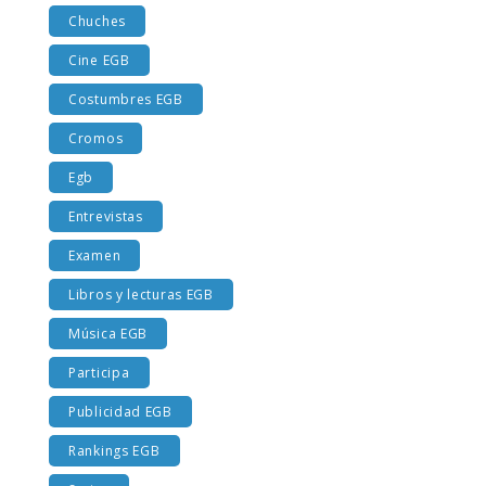
Chuches
Cine EGB
Costumbres EGB
Cromos
Egb
Entrevistas
Examen
Libros y lecturas EGB
Música EGB
Participa
Publicidad EGB
Rankings EGB