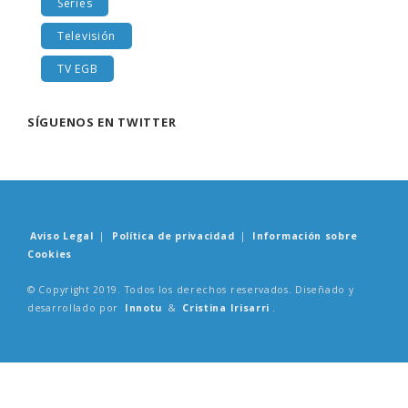
Series
Televisión
TV EGB
SÍGUENOS EN TWITTER
Aviso Legal
|
Política de privacidad
|
Información sobre
Cookies
© Copyright 2019. Todos los derechos reservados. Diseñado y
desarrollado por
Innotu
&
Cristina Irisarri
.