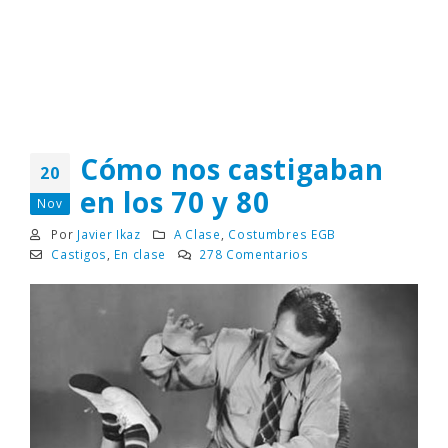
Cómo nos castigaban
20
en los 70 y 80
Nov
Por
Javier Ikaz
A Clase
,
Costumbres EGB
Castigos
,
En clase
278 Comentarios