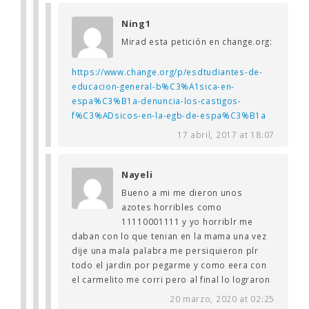
Ning1
Mirad esta petición en change.org:
https://www.change.org/p/esdtudiantes-de-
educacion-general-b%C3%A1sica-en-
espa%C3%B1a-denuncia-los-castigos-
f%C3%ADsicos-en-la-egb-de-espa%C3%B1a
17 abril, 2017 at 18:07
Nayeli
Bueno a mi me dieron unos
azotes horribles como
11110001111 y yo horriblr me
daban con lo que tenian en la mama una vez
dije una mala palabra me persiquieron plr
todo el jardin por pegarme y como eera con
el carmelito me corri pero al final lo lograron
20 marzo, 2020 at 02:25