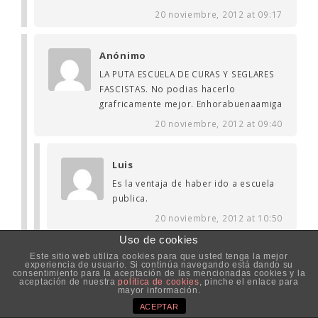
20 noviembre, 2012 at 09:17
Anónimo
LA PUTA ESCUELA DE CURAS Y SEGLARES
FASCISTAS. No podias hacerlo
grafricamente mejor. Enhorabuenaamiga
20 noviembre, 2012 at 09:40
Luis
Es la ventaja de haber ido a escuela
publica.
20 noviembre, 2012 at 10:50
Uso de cookies
Este sitio web utiliza cookies para que usted tenga la mejor
Otro anónimo
experiencia de usuario. Si continúa navegando está dando su
consentimiento para la aceptación de las mencionadas cookies y la
Ya quisieras tu haber ido a un
aceptación de nuestra
política de cookies
, pinche el enlace para
mayor información.
“COLEGIO PRIVADO” (no escuela), pa
aprender un poco de respeto,
ACEPTAR