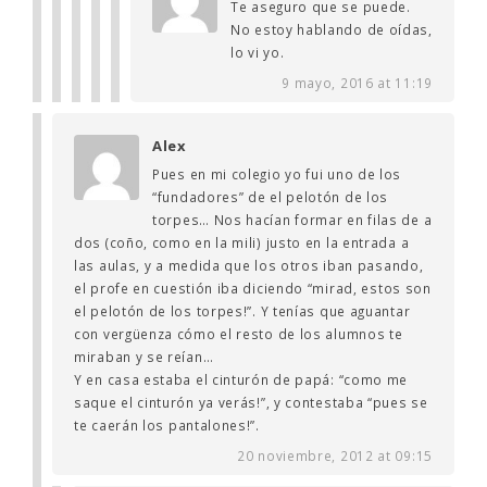
Te aseguro que se puede.
No estoy hablando de oídas,
lo vi yo.
9 mayo, 2016 at 11:19
Alex
Pues en mi colegio yo fui uno de los
“fundadores” de el pelotón de los
torpes… Nos hacían formar en filas de a
dos (coño, como en la mili) justo en la entrada a
las aulas, y a medida que los otros iban pasando,
el profe en cuestión iba diciendo “mirad, estos son
el pelotón de los torpes!”. Y tenías que aguantar
con vergüenza cómo el resto de los alumnos te
miraban y se reían…
Y en casa estaba el cinturón de papá: “como me
saque el cinturón ya verás!”, y contestaba “pues se
te caerán los pantalones!”.
20 noviembre, 2012 at 09:15