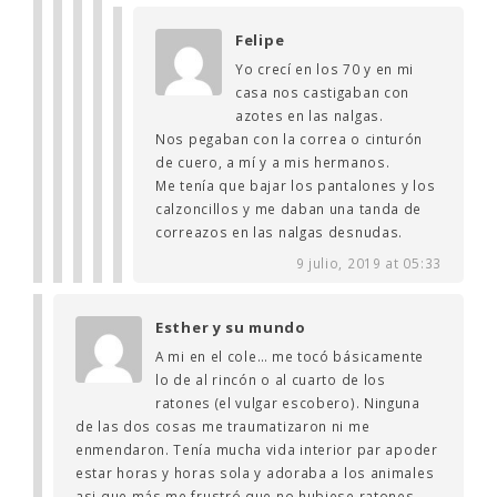
Felipe
Yo crecí en los 70 y en mi
casa nos castigaban con
azotes en las nalgas.
Nos pegaban con la correa o cinturón
de cuero, a mí y a mis hermanos.
Me tenía que bajar los pantalones y los
calzoncillos y me daban una tanda de
correazos en las nalgas desnudas.
9 julio, 2019 at 05:33
Esther y su mundo
A mi en el cole… me tocó básicamente
lo de al rincón o al cuarto de los
ratones (el vulgar escobero). Ninguna
de las dos cosas me traumatizaron ni me
enmendaron. Tenía mucha vida interior par apoder
estar horas y horas sola y adoraba a los animales
asi que más me frustró que no hubiese ratones.