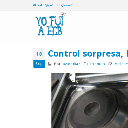
info@yofuiaegb.com
Control sorpresa, 
18
Sep
Por
Javier Ikaz
Examen
A clas