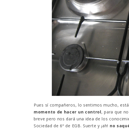
¿Sabías que…? Diez
curiosidades que igual no
sabes de cuando íbamos a
EGB
Rider 
[final
8 febrero, 2023
18 nov
Gana el nuevo juego Yo
Fui a EGB ‘¿Verdad, reto o
consecuencia?’
respondiendo correctamente estas
5 preguntas
tres s
15 diciembre, 2022
18 nov
Prime Video estrena
‘Mañana es hoy’ y
recordamos cosas que se
pusieron de moda en los 90 que ya
conse
desaparecieron
y atre
2 diciembre, 2022
17 nov
Pues sí compañeros, lo sentimos mucho, está
momento de hacer un control
, para que no
breve pero nos dará una idea de los conocimie
Sociedad de 6º de EGB. Suerte y ¡ah!
no saqué