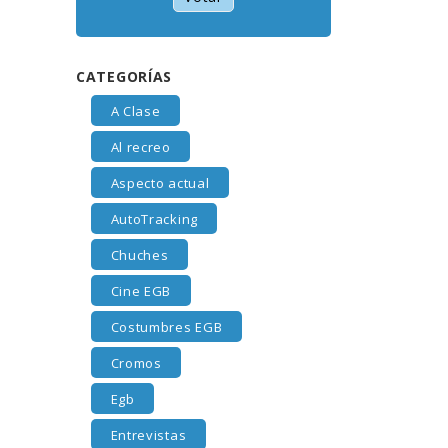
CATEGORÍAS
A Clase
Al recreo
Aspecto actual
AutoTracking
Chuches
Cine EGB
Costumbres EGB
Cromos
Egb
Entrevistas