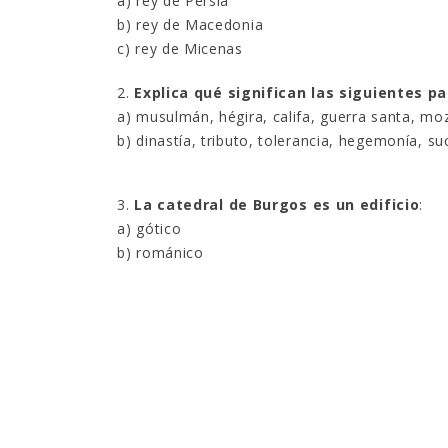
a) rey de Persia
b) rey de Macedonia
c) rey de Micenas
2.
Explica qué significan las siguientes p
a) musulmán, hégira, califa, guerra santa, mo
b) dinastía, tributo, tolerancia, hegemonía, su
3.
La catedral de Burgos es un edificio
:
a) gótico
b) románico