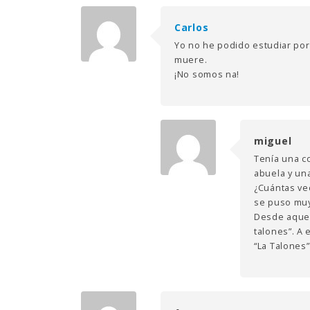
Carlos
Yo no he podido estudiar porq
muere.
¡No somos na!
miguel
Tenía una c
abuela y una
¿Cuántas vec
se puso muy 
Desde aquel
talones”. A 
“La Talones