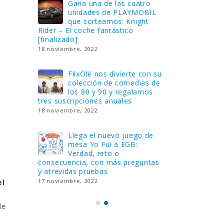
Gana una de las cuatro
¿Sa
al no
unidades de PLAYMOBIL
cur
amos a
que sorteamos: Knight
sab
Rider – El coche fantástico
EGB
[finalizado]
8 febrero, 202
18 noviembre, 2022
 Yo
Gan
reto o
FlixOlé nos divierte con su
Fui
colección de comedias de
con
 estas
los 80 y 90 y regalamos
respondiend
tres suscripciones anuales
5 preguntas
18 noviembre, 2022
15 diciembre,
Llega el nuevo juego de
Pri
mesa Yo Fui a EGB:
‘Ma
ue se
Verdad, reto o
rec
que ya
consecuencia, con más preguntas
pusieron de
y atrevidas pruebas
desaparecie
17 noviembre, 2022
2 diciembre, 
el
l
de