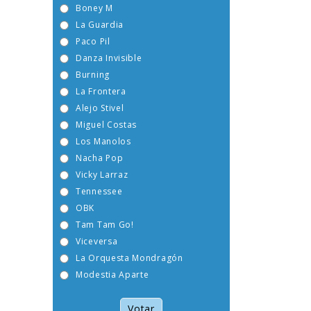
Boney M
La Guardia
Paco Pil
Danza Invisible
Burning
La Frontera
Alejo Stivel
Miguel Costas
Los Manolos
Nacha Pop
Vicky Larraz
Tennessee
OBK
Tam Tam Go!
Viceversa
La Orquesta Mondragón
Modestia Aparte
Votar