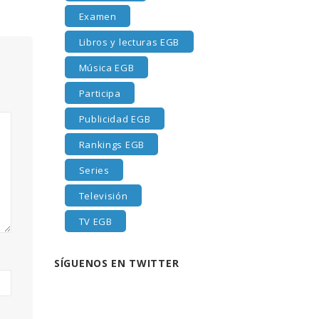
Examen
Libros y lecturas EGB
Música EGB
Participa
Publicidad EGB
Rankings EGB
Series
Televisión
TV EGB
SÍGUENOS EN TWITTER