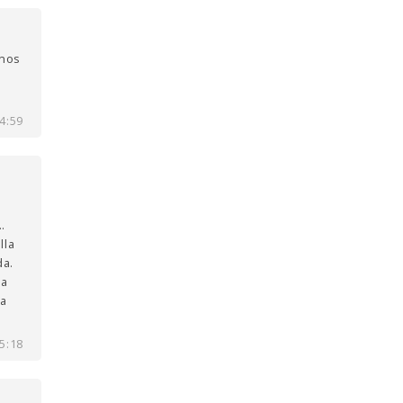
 nos
4:59
…
lla
da.
La
ra
5:18