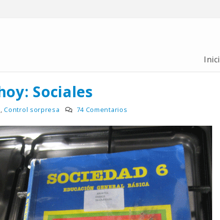
Inic
hoy: Sociales
e
,
Control sorpresa
74 Comentarios