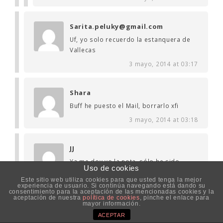
Sarita.peluky@gmail.com
Uf, yo solo recuerdo la estanquera de
Vallecas
3 mayo, 2014 at 03:17
Shara
Buff he puesto el Mail, borrarlo xfi
3 mayo, 2014 at 03:18
JJ
Ya me doy yo la nota, sólo he sido
Uso de cookies
capaz de reconocer La Estanquera de
Este sitio web utiliza cookies para que usted tenga la mejor
Vallecas, Yo hice a Roque III, Las
experiencia de usuario. Si continúa navegando está dando su
consentimiento para la aceptación de las mencionadas cookies y la
bicicletas son para el verano y la historia de los
aceptación de nuestra
política de cookies
, pinche el enlace para
mosqueteros (o la loca historia)
mayor información.
ACEPTAR
3 mayo, 2014 at 07:47