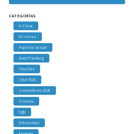
CATEGORÍAS
A Clase
Al recreo
Aspecto actual
AutoTracking
Chuches
Cine EGB
Costumbres EGB
Cromos
Egb
Entrevistas