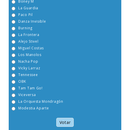
Boney M
La Guardia
Paco Pil
Danza Invisible
Burning
La Frontera
Alejo Stivel
Miguel Costas
Los Manolos
Nacha Pop
Vicky Larraz
Tennessee
OBK
Tam Tam Go!
Viceversa
La Orquesta Mondragón
Modestia Aparte
Votar