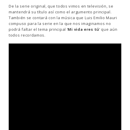
De la serie original, que todos vimos en televisión, se
mantendrá su título así como el argumento principal.
También se contará con la música que Luis Emilio Mauri
compuso para la serie en la que nos imaginamos no
podrá faltar el tema principal ‘
Mi vida eres tú
‘ que aún
todos recordamos.