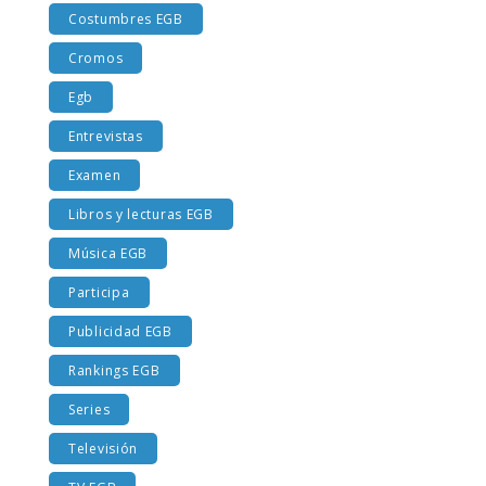
Costumbres EGB
Cromos
Egb
Entrevistas
Examen
Libros y lecturas EGB
Música EGB
Participa
Publicidad EGB
Rankings EGB
Series
Televisión
TV EGB