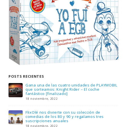
POSTS RECIENTES
L
¿Sabías que…? Diez curiosidades que igual no
sabes de cuando íbamos a EGB
8 febrero, 2023
Gana el nuevo juego Yo Fui a EGB ‘¿Verdad, reto
o consecuencia?’ respondiendo correctamente
estas 5 preguntas
15 diciembre, 2022