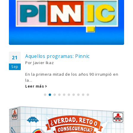
Marianico El Corto ya tiene su propia
24
serie: El último show
Feb
Por
Jorge Díaz
A Marianico El Corto todos les conocemos de su
paso por...
Leer más