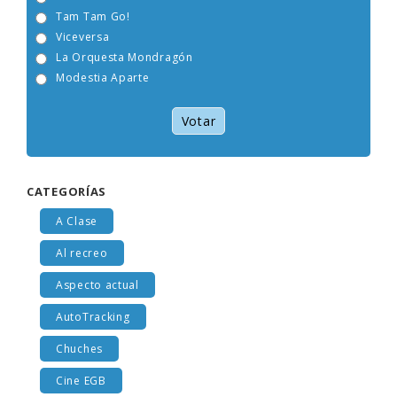
Tam Tam Go!
Viceversa
La Orquesta Mondragón
Modestia Aparte
Votar
CATEGORÍAS
A Clase
Al recreo
Aspecto actual
AutoTracking
Chuches
Cine EGB