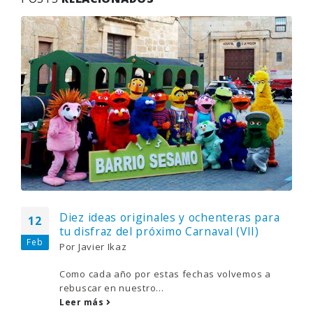
Diez ideas originales y ochenteras para
12
tu disfraz del próximo Carnaval (VII)
Feb
Por
Javier Ikaz
Como cada año por estas fechas volvemos a
rebuscar en nuestro...
Leer más