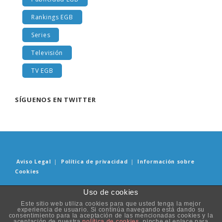
Rankings EGB
Series
Televisión
TV EGB
SÍGUENOS EN TWITTER
Aviso Legal
|
Política de privacidad
|
Información sobre
Cookies
© Copyright 2019. Todos los derechos reservados. Diseñado y
Uso de cookies
desarrollado por
Innotu
&
Cristina Irisarri
.
Este sitio web utiliza cookies para que usted tenga la mejor
experiencia de usuario. Si continúa navegando está dando su
consentimiento para la aceptación de las mencionadas cookies y la
aceptación de nuestra
política de cookies
, pinche el enlace para