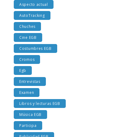
Aspecto actual
AutoTracking
Chuches
Cine EGB
Costumbres EGB
Cromos
Egb
Entrevistas
Examen
Libros y lecturas EGB
Música EGB
Participa
Publicidad EGB