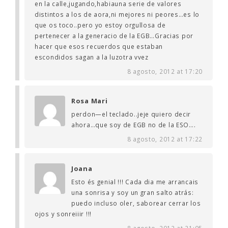
en la calle,jugando,habiauna serie de valores
distintos a los de aora,ni mejores ni peores…es lo
que os toco..pero yo estoy orgullosa de
pertenecer a la generacio de la EGB…Gracias por
hacer que esos recuerdos que estaban
escondidos sagan a la luzotra vvez
8 agosto, 2012 at 17:20
Rosa Mari
perdon—el teclado..jeje quiero decir
ahora…que soy de EGB no de la ESO….
8 agosto, 2012 at 17:22
Joana
Esto és genial !!! Cada dia me arrancais
una sonrisa y soy un gran salto atrás:
puedo incluso oler, saborear cerrar los
ojos y sonreiiir !!!
8 agosto, 2012 at 21:05