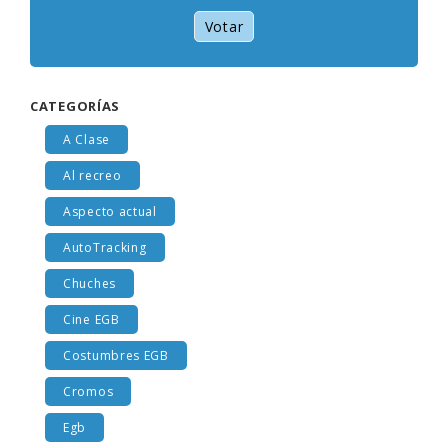
Votar
CATEGORÍAS
A Clase
Al recreo
Aspecto actual
AutoTracking
Chuches
Cine EGB
Costumbres EGB
Cromos
Egb