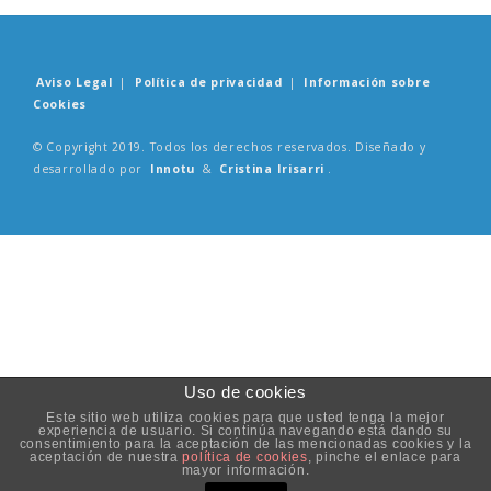
Aviso Legal
|
Política de privacidad
|
Información sobre
Cookies
© Copyright 2019. Todos los derechos reservados. Diseñado y
desarrollado por
Innotu
&
Cristina Irisarri
.
Uso de cookies
Este sitio web utiliza cookies para que usted tenga la mejor
experiencia de usuario. Si continúa navegando está dando su
consentimiento para la aceptación de las mencionadas cookies y la
aceptación de nuestra
política de cookies
, pinche el enlace para
mayor información.