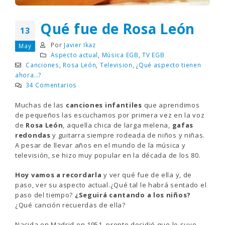
Qué fue de Rosa León
13
Por
Javier Ikaz
May
Aspecto actual
,
Música EGB
,
TV EGB
Canciones
,
Rosa León
,
Television
,
¿Qué aspecto tienen
ahora…?
34 Comentarios
Muchas de las
canciones infantiles
que aprendimos
de pequeños las escuchamos por primera vez en la voz
de
Rosa León
, aquella chica de larga melena,
gafas
redondas
y guitarra siempre rodeada de niños y niñas.
A pesar de llevar años en el mundo de la música y
televisión, se hizo muy popular en la década de los 80.
Hoy vamos a recordarla
y ver qué fue de ella y, de
paso, ver su aspecto actual.¿Qué tal le habrá sentado el
paso del tiempo?
¿Seguirá cantando a los niños?
¿Qué canción recuerdas de ella?
Nacida en Madrid en 1951, pronto decidió que lo suyo