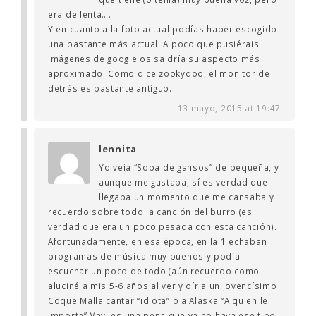
era de lenta….
Y en cuanto a la foto actual podías haber escogido
una bastante más actual. A poco que pusiérais
imágenes de google os saldría su aspecto más
aproximado. Como dice zookydoo, el monitor de
detrás es bastante antiguo.
13 mayo, 2015 at 19:47
lennita
Yo veia “Sopa de gansos” de pequeña, y
aunque me gustaba, sí es verdad que
llegaba un momento que me cansaba y
recuerdo sobre todo la canción del burro (es
verdad que era un poco pesada con esta canción).
Afortunadamente, en esa época, en la 1 echaban
programas de música muy buenos y podía
escuchar un poco de todo (aún recuerdo como
aluciné a mis 5-6 años al ver y oír a un jovencísimo
Coque Malla cantar “idiota” o a Alaska “A quien le
importa” )(ay, es una pena que ya no haya ese tipo