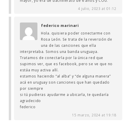
mayor, yo era de bachillerato de 6 años y COU.
4 julio, 2023 at 01:12
federico marinari
Hola. quisiera poder conectarme con
Rosa León. Se trata de la reversión de
una de las canciones que ella
interpretaba. Somos una banda uruguaya.
Tratamos de conectarla por la única red que
supimos ver, que es facebook, pero se ve que no
estáa muy activa allí.
estamos haciendo “al alba” y “de alguna manera”
acá en uruguay son canciones que han quedado
por siempre
si tú pudieras ayudarme a ubicarla, te quedaría
agradecido
federico
15 marzo, 2024 at 19:18