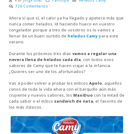
Por
Jorge Díaz
Participa
Helados Camy
726 Comentarios
Ahora sí que sí, el calor ya ha llegado y apetece más que
nunca comer helados. Id haciendo hueco en vuestro
congelador porque a tres de vosotros os lo vamos a
llenar de un buen surtido de
helados Camy
para este
verano.
Durante los próximos tres días
vamos a regalar una
nevera llena de helados cada día
, con todos esos
sabores de Camy que te hacen viajar a la infancia.
¿Quieres ser uno de los afortunados?
Vas a poder volver a probar los míticos
Apolo
, aquellos
conos de toda la vida ahora con el barquillo aún más
crujiente y nuevos sabores, los
MaxiDuo
con la mitad de
cada sabor o el mítico
sandwich de nata
, el favorito de
los más clásicos.