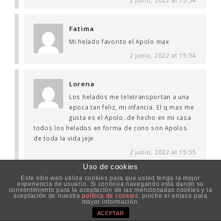
Fatima
Mi helado favorito el Apolo max
2 junio, 2022 at 15:54
Lorena
Los helados me teletransportan a una
epoca tan feliz, mi infancia. El q mas me
gusta es el Apolo..de hecho en mi casa
todos los helados en forma de cono son Apolos
de toda la vida jeje
2 junio, 2022 at 15:55
Uso de cookies
Este sitio web utiliza cookies para que usted tenga la mejor
Marian Herrero
experiencia de usuario. Si continúa navegando está dando su
consentimiento para la aceptación de las mencionadas cookies y la
El sándwich de nata…. No hay otro
aceptación de nuestra
política de cookies
, pinche el enlace para
mayor información.
sabor igual de los que lo intentan imitar
ACEPTAR
2 junio, 2022 at 15:55