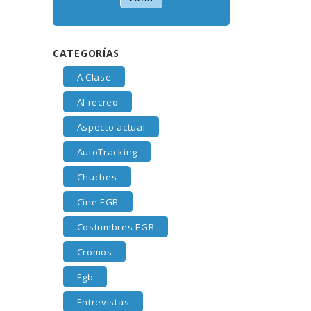
CATEGORÍAS
A Clase
Al recreo
Aspecto actual
AutoTracking
Chuches
Cine EGB
Costumbres EGB
Cromos
Egb
Entrevistas