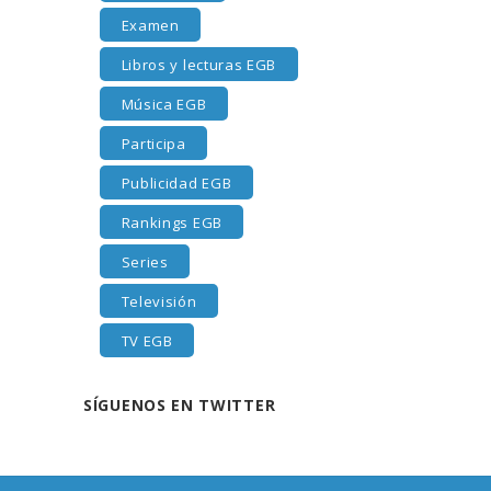
Examen
Libros y lecturas EGB
Música EGB
Participa
Publicidad EGB
Rankings EGB
Series
Televisión
TV EGB
SÍGUENOS EN TWITTER