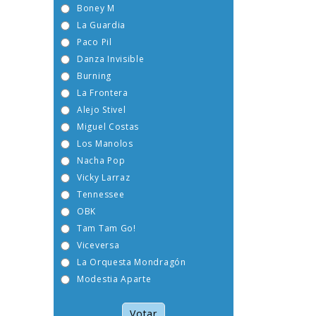
Boney M
La Guardia
Paco Pil
Danza Invisible
Burning
La Frontera
Alejo Stivel
Miguel Costas
Los Manolos
Nacha Pop
Vicky Larraz
Tennessee
OBK
Tam Tam Go!
Viceversa
La Orquesta Mondragón
Modestia Aparte
Votar