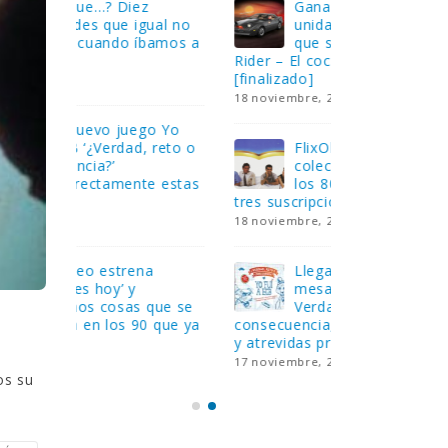
Gana una de las cuatro
¿Sa
al no
unidades de PLAYMOBIL
cur
amos a
que sorteamos: Knight
sab
Rider – El coche fantástico
EGB
[finalizado]
8 febrero, 202
18 noviembre, 2022
 Yo
Gan
reto o
FlixOlé nos divierte con su
Fui
colección de comedias de
con
 estas
los 80 y 90 y regalamos
respondiend
tres suscripciones anuales
5 preguntas
18 noviembre, 2022
15 diciembre,
Llega el nuevo juego de
Pri
mesa Yo Fui a EGB:
‘Ma
ue se
Verdad, reto o
rec
que ya
consecuencia, con más preguntas
pusieron de
y atrevidas pruebas
desaparecie
17 noviembre, 2022
2 diciembre, 
os su