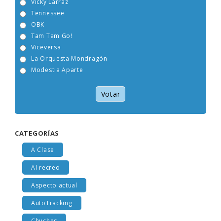
Vicky Larraz
Tennessee
OBK
Tam Tam Go!
Viceversa
La Orquesta Mondragón
Modestia Aparte
Votar
CATEGORÍAS
A Clase
Al recreo
Aspecto actual
AutoTracking