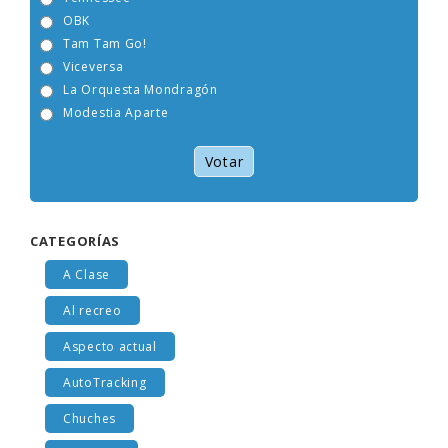
OBK
Tam Tam Go!
Viceversa
La Orquesta Mondragón
Modestia Aparte
Votar
CATEGORÍAS
A Clase
Al recreo
Aspecto actual
AutoTracking
Chuches