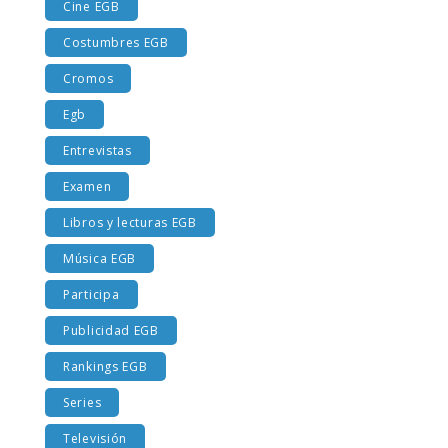
Cine EGB
Costumbres EGB
Cromos
Egb
Entrevistas
Examen
Libros y lecturas EGB
Música EGB
Participa
Publicidad EGB
Rankings EGB
Series
Televisión