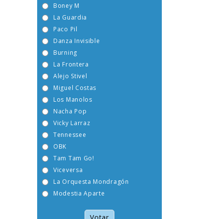
Boney M
La Guardia
Paco Pil
Danza Invisible
Burning
La Frontera
Alejo Stivel
Miguel Costas
Los Manolos
Nacha Pop
Vicky Larraz
Tennessee
OBK
Tam Tam Go!
Viceversa
La Orquesta Mondragón
Modestia Aparte
Votar