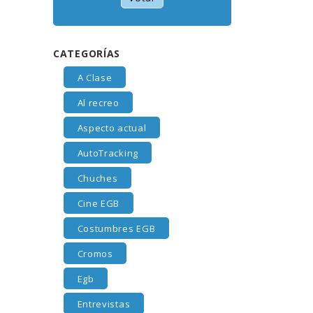
CATEGORÍAS
A Clase
Al recreo
Aspecto actual
AutoTracking
Chuches
Cine EGB
Costumbres EGB
Cromos
Egb
Entrevistas