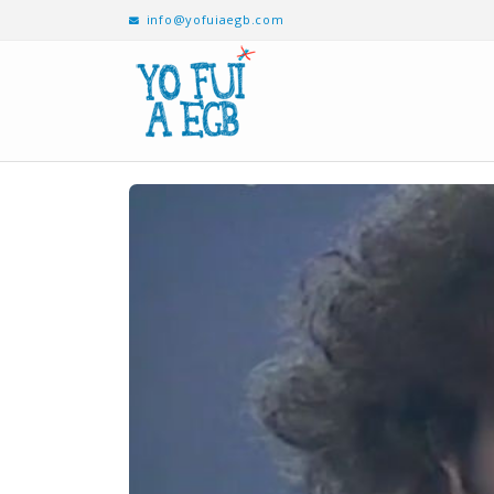
info@yofuiaegb.com