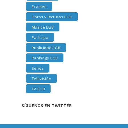
Examen
Libros y lecturas EGB
Música EGB
Participa
Publicidad EGB
Rankings EGB
Series
Televisión
TV EGB
SÍGUENOS EN TWITTER