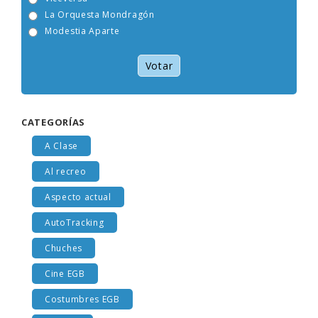
Viceversa
La Orquesta Mondragón
Modestia Aparte
Votar
CATEGORÍAS
A Clase
Al recreo
Aspecto actual
AutoTracking
Chuches
Cine EGB
Costumbres EGB