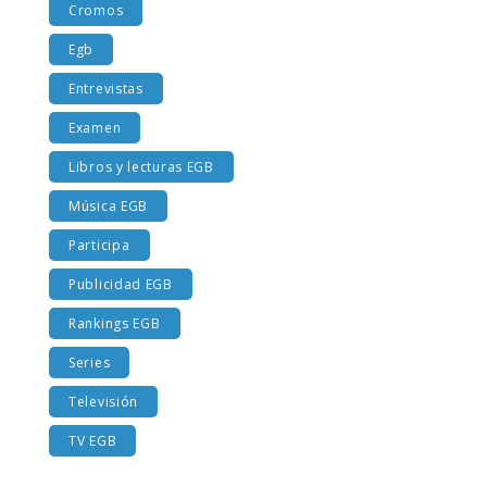
Cromos
Egb
Entrevistas
Examen
Libros y lecturas EGB
Música EGB
Participa
Publicidad EGB
Rankings EGB
Series
Televisión
TV EGB