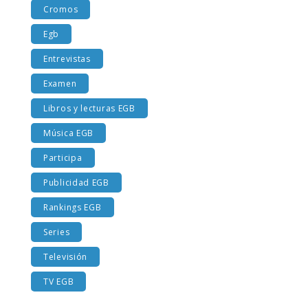
Cromos
Egb
Entrevistas
Examen
Libros y lecturas EGB
Música EGB
Participa
Publicidad EGB
Rankings EGB
Series
Televisión
TV EGB