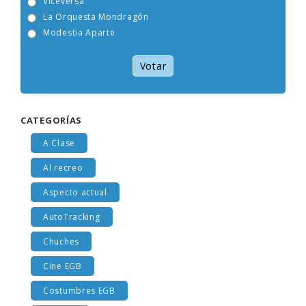
Viceversa
La Orquesta Mondragón
Modestia Aparte
Votar
CATEGORÍAS
A Clase
Al recreo
Aspecto actual
AutoTracking
Chuches
Cine EGB
Costumbres EGB