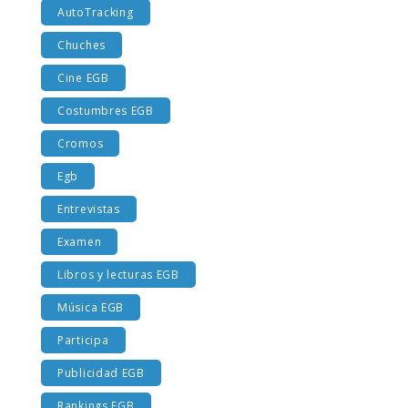
AutoTracking
Chuches
Cine EGB
Costumbres EGB
Cromos
Egb
Entrevistas
Examen
Libros y lecturas EGB
Música EGB
Participa
Publicidad EGB