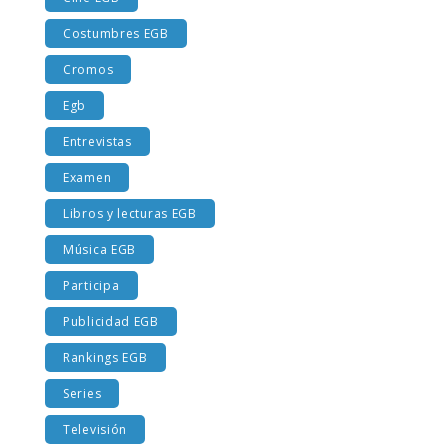
Cine EGB
Costumbres EGB
Cromos
Egb
Entrevistas
Examen
Libros y lecturas EGB
Música EGB
Participa
Publicidad EGB
Rankings EGB
Series
Televisión