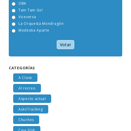
OBK
Tam Tam Go!
Viceversa
La Orquesta Mondragón
Modestia Aparte
Votar
CATEGORÍAS
A Clase
Al recreo
Aspecto actual
AutoTracking
Chuches